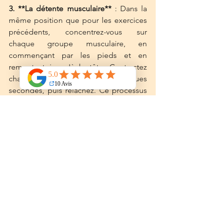
3. **La détente musculaire**
 : Dans la 
même position que pour les exercices 
précédents, concentrez-vous sur 
chaque groupe musculaire, en 
commençant par les pieds et en 
remontant jusqu'à la tête. Contractez 
chaque muscle pendant quelques 
secondes, puis relâchez. Ce processus 
libère la tension accumulée
 et prépare 
votre corps à un 
sommeil paisible.
Ces pratiques de sophrologie
 ne 
nécessitent que 
quelques minutes par 
jour 
et peuvent transformer votre 
expérience de sommeil. En intégrant 
des habitudes saines et des techniques 
de relaxation comme la sophrologie, 
vous offrirez à votre corps et à votre 